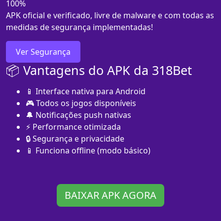
100%
APK oficial e verificado, livre de malware e com todas as
medidas de segurança implementadas!
Ver Segurança
📦 Vantagens do APK da 318Bet
📱 Interface nativa para Android
🎮 Todos os jogos disponíveis
🔔 Notificações push nativas
⚡ Performance otimizada
🔒 Segurança e privacidade
📱 Funciona offline (modo básico)
BAIXAR APK AGORA