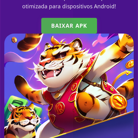
otimizada para dispositivos Android!
BAIXAR APK