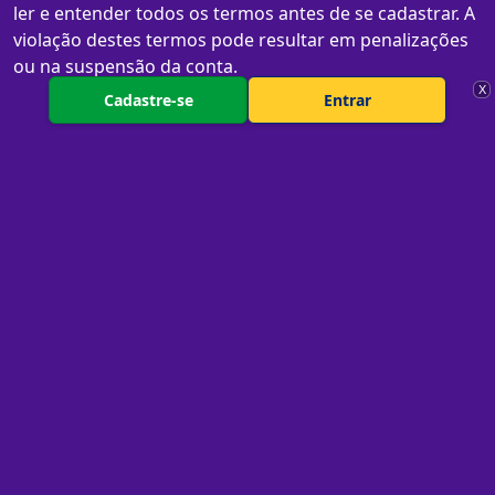
ler e entender todos os termos antes de se cadastrar. A
violação destes termos pode resultar em penalizações
ou na suspensão da conta.
X
Cadastre-se
Entrar