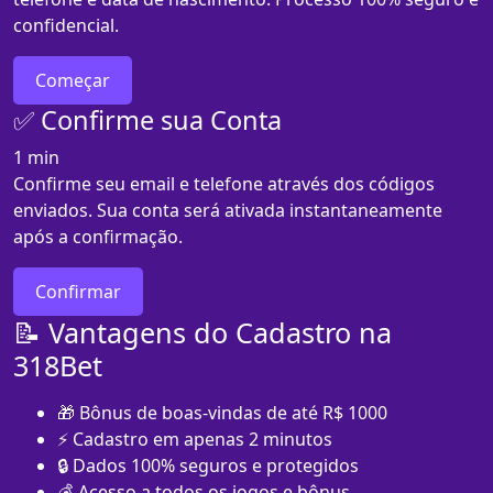
confidencial.
Começar
✅ Confirme sua Conta
1 min
Confirme seu email e telefone através dos códigos
enviados. Sua conta será ativada instantaneamente
após a confirmação.
Confirmar
📝 Vantagens do Cadastro na
318Bet
🎁 Bônus de boas-vindas de até R$ 1000
⚡ Cadastro em apenas 2 minutos
🔒 Dados 100% seguros e protegidos
💰 Acesso a todos os jogos e bônus