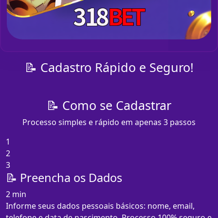
📝 Cadastro Rápido e Seguro!
📝 Como se Cadastrar
Processo simples e rápido em apenas 3 passos
1
2
3
📝 Preencha os Dados
2 min
Informe seus dados pessoais básicos: nome, email,
telefone e data de nascimento. Processo 100% seguro e