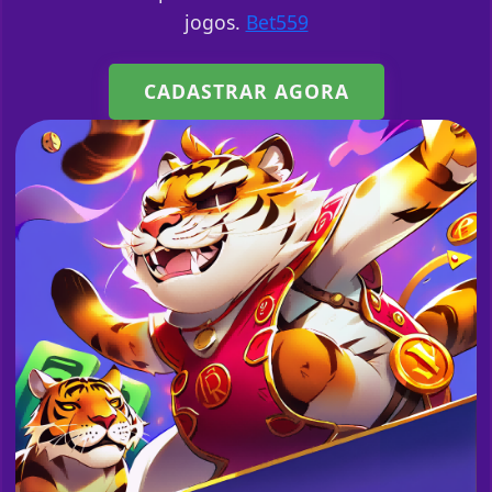
jogos.
Bet559
CADASTRAR AGORA